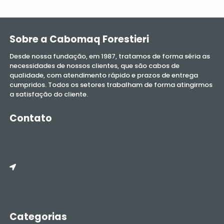
Sobre a
Cabomaq Forestieri
Desde nossa fundação, em 1987, tratamos de forma séria as
necessidades de nossos clientes, que são cabos de
qualidade, com atendimento rápido e prazos de entrega
cumpridos. Todos os setores trabalham de forma atingirmos
a satisfação do cliente.
Contato
(11)
3230-1937
(11) 98124-0897
Rua Malmequer do Campo, 1155 - Gleba do Pêssego - São
Paulo - SP
vendas@cabomaq.com.br
Categorias