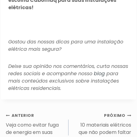
escolha Cabomaq para suas instalações
elétricas!
Gostou das nossas dicas para uma instalação
elétrica mais segura?
Deixe sua opinião nos comentários, curta nossas
redes sociais e acompanhe nosso
blog
para
mais conteúdos exclusivos sobre instalações
elétricas residenciais.
Navegação
ANTERIOR
PRÓXIMO
de
Veja como evitar fuga
10 materiais elétricos
Post
de energia em suas
que não podem faltar