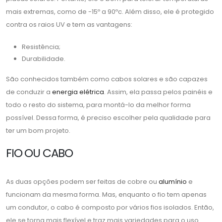
mais extremas, como de -15º a 90ºc. Além disso, ele é protegido
contra os raios UV e tem as vantagens:
Resistência;
Durabilidade.
São conhecidos também como cabos solares e são capazes
de conduzir a
energia elétrica
. Assim, ela passa pelos painéis e
todo o resto do sistema, para montá-lo da melhor forma
possível. Dessa forma, é preciso escolher pela qualidade para
ter um bom projeto.
FIO OU CABO
As duas opções podem ser feitas de cobre ou
alumínio
e
funcionam da mesma forma. Mas, enquanto o fio tem apenas
um condutor, o cabo é composto por vários fios isolados. Então,
ele se torna mais flexível e traz mais variedades para o uso.