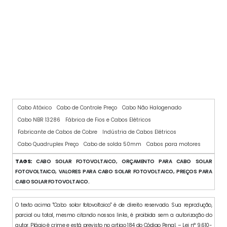
CABO DE POTÊNCIA 0,6/1 KV
Cabo Atóxico
Cabo de Controle Preço
Cabo Não Halogenado
Cabo NBR 13286
Fábrica de Fios e Cabos Elétricos
Fabricante de Cabos de Cobre
Indústria de Cabos Elétricos
Cabo Quadruplex Preço
Cabo de solda 50mm
Cabos para motores
TAGS:
CABO SOLAR FOTOVOLTAICO, ORÇAMENTO PARA CABO SOLAR
FOTOVOLTAICO, VALORES PARA CABO SOLAR FOTOVOLTAICO, PREÇOS PARA
CABO SOLAR FOTOVOLTAICO.
O texto acima "Cabo solar fotovoltaico" é de direito reservado. Sua reprodução,
parcial ou total, mesmo citando nossos links, é proibida sem a autorização do
autor. Plágio é crime e está previsto no artigo 184 do Código Penal. – Lei n° 9.610-