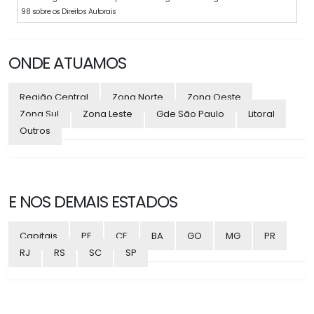
98 sobre os Direitos Autorais
ONDE ATUAMOS
Região Central
Zona Norte
Zona Oeste
Zona Sul
Zona Leste
Gde São Paulo
Litoral
Outros
E NOS DEMAIS ESTADOS
Capitais
PE
CE
BA
GO
MG
PR
RJ
RS
SC
SP