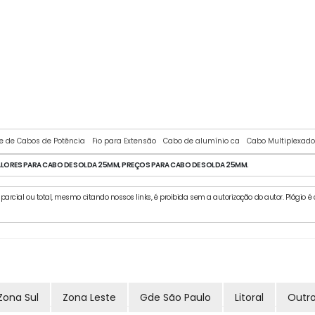
CABO ATOX FLEXÍVEL
e de Cabos de Potência
Fio para Extensão
Cabo de alumínio ca
Cabo Multiplexa
LORES PARA CABO DE SOLDA 25MM, PREÇOS PARA CABO DE SOLDA 25MM.
arcial ou total, mesmo citando nossos links, é proibida sem a autorização do autor. Plágio é cr
Zona Sul
Zona Leste
Gde São Paulo
Litoral
Outr