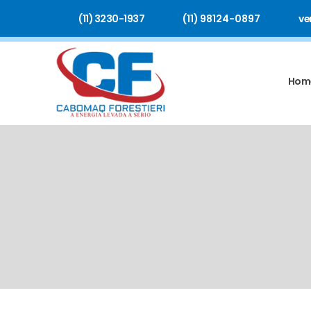
(11) 3230-1937
(11) 98124-0897
ve
Hom