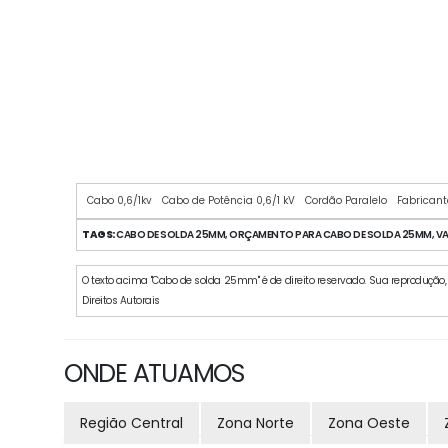
Cabo 0,6/1kv
Cabo de Potência 0,6/1 kV
Cordão Paralelo
Fabricant
TAGS:
CABO DE SOLDA 25MM, ORÇAMENTO PARA CABO DE SOLDA 25MM, VA
O texto acima "Cabo de solda 25mm" é de direito reservado. Sua reprodução, p
Direitos Autorais
ONDE ATUAMOS
Região Central
Zona Norte
Zona Oeste