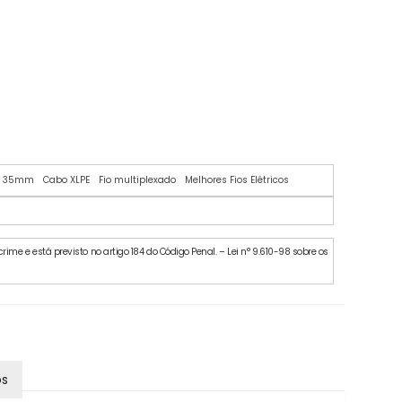
do 35mm
Cabo XLPE
Fio multiplexado
Melhores Fios Elétricos
ime e está previsto no artigo 184 do Código Penal. – Lei n° 9.610-98 sobre os
os