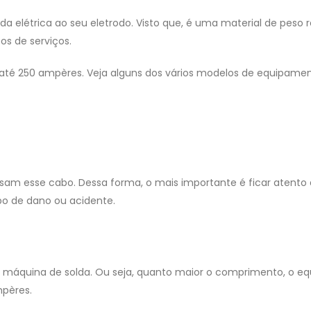
da elétrica ao seu eletrodo. Visto que, é uma material de peso 
pos de serviços.
 até 250 ampères. Veja alguns dos vários modelos de equipame
usam esse cabo. Dessa forma, o mais importante é ficar atent
po de dano ou acidente.
áquina de solda. Ou seja, quanto maior o comprimento, o equ
mpères.