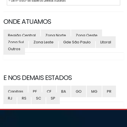
– Lei n° 9.610-98 sobre os Direitos Autorais
ONDE ATUAMOS
Região Central
Zona Norte
Zona Oeste
Zona Sul
Zona Leste
Gde São Paulo
Litoral
Outros
E NOS DEMAIS ESTADOS
Capitais
PE
CE
BA
GO
MG
PR
RJ
RS
SC
SP