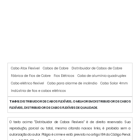
CABO DE COMANDO FLEXÍVEL
Cabo Atox Flexível
Cabos de Cobre
Distribuidor de Cabos de Cobre
Fábrica de Fios de Cobre
Fios Elétricos
Cabo de alumínio quadruplex
Cabo elétrico flexível
Cabo para alarme de incêndio
Cabo Solar 4mm
Indústria de fios e cabos elétricos
TAGS:
DISTRIBUIDOR DE CABOS FLEXÍVEIS, O MELHOR EM DISTRIBUIDOR DE CABOS
FLEXÍVEIS, DISTRIBUIDOR DE CABOS FLEXÍVEIS DE QUALIDADE.
O texto acima "Distribuidor de Cabos Flexíveis" é de direito reservado. Sua
reprodução, parcial ou total, mesmo citando nossos links, é proibida sem a
autorização do autor. Plágio é crime e está previsto no artigo 184 do Código Penal.