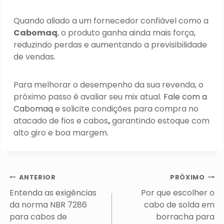
Quando aliado a um fornecedor confiável como a
Cabomaq
, o produto ganha ainda mais força,
reduzindo perdas e aumentando a previsibilidade
de vendas.
Para melhorar o desempenho da sua revenda, o
próximo passo é avaliar seu mix atual.
Fale com a
Cabomaq
e solicite condições para compra no
atacado de fios e cabos
,
garantindo estoque com
alto giro e boa margem.
Navegação
ANTERIOR
PRÓXIMO
de
Entenda as exigências
Por que escolher o
Post
da norma NBR 7286
cabo de solda em
para cabos de
borracha para