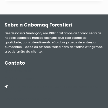
Sobre a
Cabomaq Forestieri
Desde nossa fundação, em 1987, tratamos de forma séria as
necessidades de nossos clientes, que são cabos de
qualidade, com atendimento rápido e prazos de entrega
cumpridos. Todos os setores trabalham de forma atingirmos
a satisfação do cliente.
Contato
(11)
3230-1937
(11) 98124-0897
Rua Malmequer do Campo, 1155 - Gleba do Pêssego - São
Paulo - SP
vendas@cabomaq.com.br